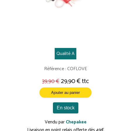
Qualité A
Référence : COFLOVE
29,90 € ttc
39,90 €
Ajouter au panier
En stock
Vendu par
Chepakee
Livraison en point relais offerte dès 49€