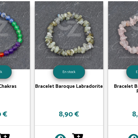
ck
En stock
E
 Chakras
Bracelet Baroque Labradorite
Bracelet 
0 €
8,90 €
8