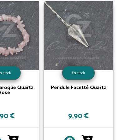
n stock
En stock
Baroque Quartz
Pendule Facetté Quartz
Rose
,90 €
9,90 €