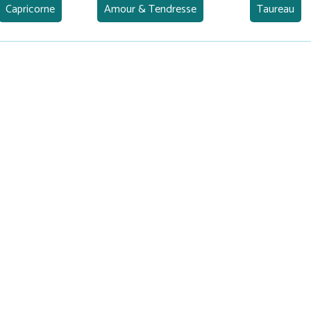
Capricorne
Amour & Tendresse
Taureau