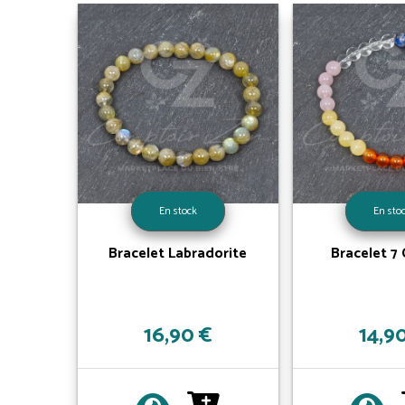
En stock
En sto
Bracelet Labradorite
Bracelet 7
16,90 €
14,9