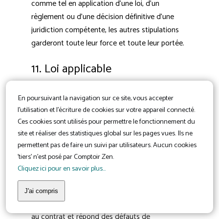
comme tel en application d’une loi, d’un
règlement ou d’une décision définitive d’une
juridiction compétente, les autres stipulations
garderont toute leur force et toute leur portée.
11. Loi applicable
Les présentes conditions générales sont
En poursuivant la navigation sur ce site, vous accepter
soumises au droit français. Tout litige relatif à
l'utilisation et l'écriture de cookies sur votre appareil connecté.
leur interprétation et/ou à leur exécution relève
Ces cookies sont utilisés pour permettre le fonctionnement du
des juridictions françaises.
site et réaliser des statistiques global sur les pages vues. Ils ne
permettent pas de faire un suivi par utilisateurs. Aucun cookies
Annexe 1
'tiers' n'est posé par Comptoir Zen.
Cliquez ici pour en savoir plus...
Article L. 217-4 Code de la consommation
J'ai compris
Le Vendeur est tenu de livrer un bien conforme
au contrat et répond des défauts de